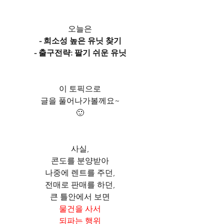
오늘은
- 희소성 높은 유닛 찾기
- 출구전략: 팔기 쉬운 유닛
이 토픽으로
글을 풀어나가볼께요~
🙂
사실,
콘도를 분양받아
나중에 렌트를 주던,
전매로 판매를 하던,
큰 틀안에서 보면
물건을 사서
되파는 행위