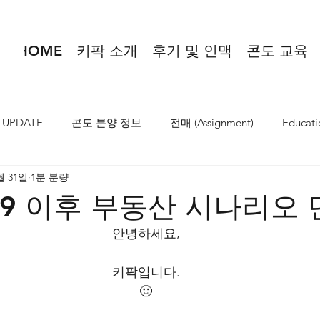
HOME
키팍 소개
후기 및 인맥
콘도 교육
 UPDATE
콘도 분양 정보
전매 (Assignment)
Educati
월 31일
1분 분량
-19 이후 부동산 시나리오
안녕하세요,
키팍입니다.
🙂